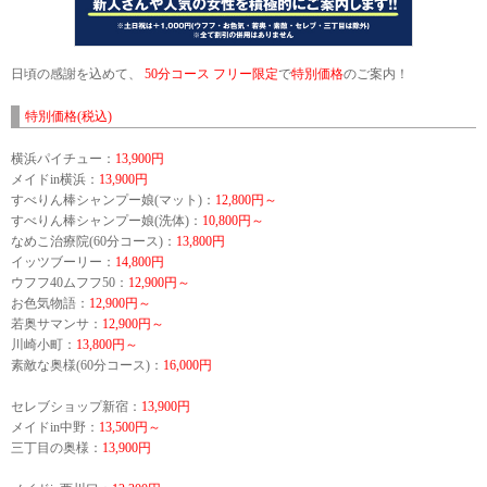
日頃の感謝を込めて、
50分コース フリー限定
で
特別価格
のご案内！
特別価格(税込)
横浜パイチュー：
13,900円
メイドin横浜：
13,900円
すべりん棒シャンプー娘(マット)：
12,800円～
すべりん棒シャンプー娘(洗体)：
10,800円～
なめこ治療院(60分コース)：
13,800円
イッツブーリー：
14,800円
ウフフ40ムフフ50：
12,900円～
お色気物語：
12,900円～
若奥サマンサ：
12,900円～
川崎小町：
13,800円～
素敵な奥様(60分コース)：
16,000円
セレブショップ新宿：
13,900円
メイドin中野：
13,500円～
三丁目の奥様：
13,900円