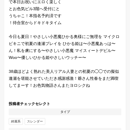
で本日お祝いにエロく楽しく
とお色気ビル3階へ受付にと
うちゃこ！本指名予約済です
！待合室からドキドキタイム
今日も夏日！やさしい小悪魔ひかる奥様にご無理を マイクロ
ビキニで初夏の逢瀬プレイを ひかる姫は〜小悪魔あっは〜
ん！私を虜にする〜やさしい小悪魔 マイスィートデビル〜
Woo〜優しいひかる姫やさしいウッチー〜
38歳ほどよく熟れた美人リアル人妻との初夏の◯◯での擬似
逢瀬を堪能させていただき感謝感激！爺さん性春をまだ満喫
してまーす！お色気物語さんまたヨロシクね
投稿者チェックセレクト
タイプ
綺麗系
スレンダー