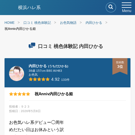
メ
横浜ハレ系
ニ
Menu
ュ
ー
HOME
口コミ 桃色体験記
お色気物語
内田ひかる
祝Anniv内田ひかる姫
口コミ 桃色体験記 内田ひかる
投稿数
内田ひかる
(うちだひかる)
3位
38歳 157cm B80.W.H83
お色気
4.92
133件
祝Anniv内田ひかる姫
投稿者 : ９２３
投稿日 : 2026年5月8日
お色気ハレ系デビュー◯周年
めだたい日はお休みという訳