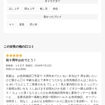
キャラクター
話し上手
聞き上手
癒し系
奥様
良かったプレイ
キス
素股
受け身
この女性の他の口コミ
祝９周年おめでとう！
投稿者 : コキ王子
投稿日 : 2026年7月12日
内田ひかる
(お色気)
祝宴は、お色気物語◯号室で ９周年めでたいね！本当は十 周を祝いたい
けど爺さん◯０ 年齢を超えて来年どうだかな お色気物語さんはこれから
も めいてんとしてご発展される でしょう！美人妻内田ひかる とっぶラン
ク姫様お祝いをも うしあげます頑張れひかる姫 ！どすけべ爺も頑張りモ
ス！ ちょっと遅くなりましたがお色気物語周年祝と夏色ウッチーと逢瀬
へと、、金妻倶楽部〜素敵な奥様〜昭和のヘルス-お色気物語、オープン
当時甘く、切なく、よみがえる昭和のヘルスに惹かれて末吉町へ、そうい