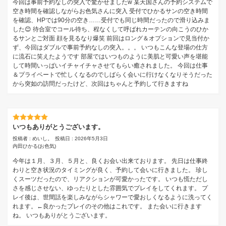
今回は事前予約なしの突入で驚かせましたw 某天国さんの予約システムで
空き時間を確認しながらお色気さんに突入 受付でひかるサンの空き時間
を確認、HPでは90分の空き……受付でも同じ時間だったので滑り込みま
した😊 待合室でコール待ち、程なくして呼ばれカーテンの向こうのひか
るサンとご対面 顔を見るなり爆笑 前回はロング＆オプションで見当付か
ず、今回はダブルで事前予約なしの突入。。。 いつもこんな登場の仕方
に流石に笑えたようです 部屋ではいつものように美肌と可愛い声を堪能
して時間いっぱいイチャイチャさせてもらい癒されました。 今回は仕事
＆プライベートで忙しくなるのでしばらく会いに行けなくなりそうだった
から突如の訪問だったけど、次回はちゃんと予約して行きますね
いつもありがとうございます。
投稿者 : めいし。
投稿日 : 2026年5月3日
内田ひかる
(お色気)
今年は１月、３月、５月と、良くお会い出来ております。 先日は仕事終
わりと空き状況のタイミングが良く、予約して会いに行きました。 珍し
くスーツだったので、リアクションが可愛かったです。 いつも慌ただし
さを感じさせない、ゆったりとした雰囲気でプレイをしてくれます。 プ
レイ後は、世間話を楽しみながらシャワーで愛おしくなるように洗ってく
れます。←良かったプレイのその他はこれです。 また会いに行きます
ね。 いつもありがとうございます。