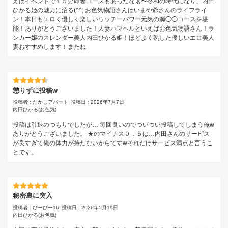
えばイベントで１５分即妻コースもあったなぁ〜令和の時代になり、内田
ひかる姫の魅力に沼る(^^; お色気物語さんはいまや爺さんのライフライ
ン！本日もエロく優しく楽しいウッチーパワー元気の源◯◯コースを堪
能！ありがとうございました！人妻ハマヘルといえばお色気物語さん！ラ
ンカー嬢のスレンダー美人内田ひかる姫！ほどよく熟した優しいエロ美人
妻おすすめします！またね
懲りずに投稿w
投稿者 : たかしアパート
投稿日 : 2026年7月7日
内田ひかる
(お色気)
投稿は引退のつもりでしたが… 毎回良いのでついつい投稿してしまう俺w
ありがとうございました。 ★のマイナス０．５は…内田さんのサービス
が良すぎて俺の体力が持たないからてすwそれだけサービス満点と言うこ
とです。
秘密裏に突入
投稿者 : ぴーびー16
投稿日 : 2026年5月19日
内田ひかる
(お色気)