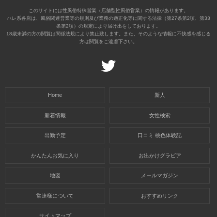
このサイトには性風俗特殊営業（店舗型性風俗営業）の情報があります。
ハレ系各店は、風俗関連営業等の規則及び業務の適正化等に関する法律（第27条第2項、第33
条第2項）の規定により届け出をしております。
18歳未満の方の閲覧は関係法規により禁止致します。また、そのような情報に不快感を感じる
方は閲覧をご遠慮下さい。
Home
新人
新着情報
女性検索
出勤予定
口コミ 桃色体験記
かんたんお気に入り
お出かけグラビア
地図
メールマガジン
常連様について
おすすめリンク
サイトマップ